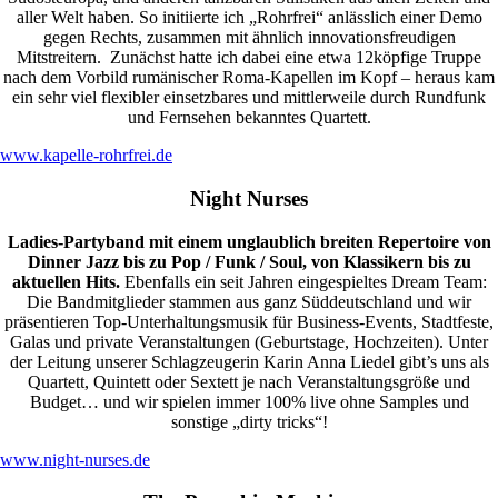
aller Welt haben. So initiierte ich „Rohrfrei“ anlässlich einer Demo
gegen Rechts, zusammen mit ähnlich innovationsfreudigen
Mitstreitern. Zunächst hatte ich dabei eine etwa 12köpfige Truppe
nach dem Vorbild rumänischer Roma-Kapellen im Kopf – heraus kam
ein sehr viel flexibler einsetzbares und mittlerweile durch Rundfunk
und Fernsehen bekanntes Quartett.
www.kapelle-rohrfrei.de
Night Nurses
Ladies-Partyband mit einem unglaublich breiten Repertoire von
Dinner Jazz bis zu Pop / Funk / Soul, von Klassikern bis zu
aktuellen Hits.
Ebenfalls ein seit Jahren eingespieltes Dream Team:
Die Bandmitglieder stammen aus ganz Süddeutschland und wir
präsentieren Top-Unterhaltungsmusik für Business-Events, Stadtfeste,
Galas und private Veranstaltungen (Geburtstage, Hochzeiten). Unter
der Leitung unserer Schlagzeugerin Karin Anna Liedel gibt’s uns als
Quartett, Quintett oder Sextett je nach Veranstaltungsgröße und
Budget… und wir spielen immer 100% live ohne Samples und
sonstige „dirty tricks“!
www.night-nurses.de