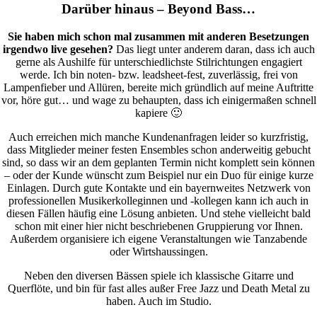
Darüber hinaus – Beyond Bass…
Sie haben mich schon mal zusammen mit anderen Besetzungen
irgendwo live gesehen?
Das liegt unter anderem daran, dass ich auch
gerne als Aushilfe für unterschiedlichste Stilrichtungen engagiert
werde. Ich bin noten- bzw. leadsheet-fest, zuverlässig, frei von
Lampenfieber und Allüren, bereite mich gründlich auf meine Auftritte
vor, höre gut… und wage zu behaupten, dass ich einigermaßen schnell
kapiere 🙂
Auch erreichen mich manche Kundenanfragen leider so kurzfristig,
dass Mitglieder meiner festen Ensembles schon anderweitig gebucht
sind, so dass wir an dem geplanten Termin nicht komplett sein können
– oder der Kunde wünscht zum Beispiel nur ein Duo für einige kurze
Einlagen. Durch gute Kontakte und ein bayernweites Netzwerk von
professionellen Musikerkolleginnen und -kollegen kann ich auch in
diesen Fällen häufig eine Lösung anbieten. Und stehe vielleicht bald
schon mit einer hier nicht beschriebenen Gruppierung vor Ihnen.
Außerdem organisiere ich eigene Veranstaltungen wie Tanzabende
oder Wirtshaussingen.
Neben den diversen Bässen spiele ich klassische Gitarre und
Querflöte, und bin für fast alles außer Free Jazz und Death Metal zu
haben. Auch im Studio.