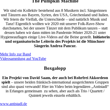
The Pumpkin Machine
Wir sind ein Kollektiv bestehend aus 8 Musikern incl. Sängerinnen
und Tänzern aus Bayern, Syrien, den USA, Griechenland und Italien.
Wir feiern die Vielfalt, die Unterschiede – und natürlich Musik und
Tanz! Eigentlich wollten wir 2020 mit unserer Folk-Rave-Show
durchstarten, bei der unsere Tänzer mit dem Publikum tanzen – statt
dessen haben wir dann mitten im Pandemie-Winter 2020-21 unter
Hygieneauflagen einige Live-Videos auf die Beine gestellt.
Initiatorin
und organisatorische Leiterin des Projekts ist die Münchner
Sängerin Andrea Pancur.
Mehr Info zur Band
Videosammlung auf YouTube
Boxgalopp
Ein Projekt von David Saam, der auch bei Rohrfrei Akkordeon
spielt
– unsere beiden fränkisch-international ausgerichteten Gruppen
sind also quasi verwandt! Hier im Video beim legendären „Antistadl“
in Erlangen gemeinsam zu sehen, aber auch als Trio / Quartett /
Quintett jeweils einzeln erhältlich.
www.antistadl.de